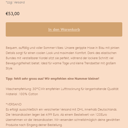
*zzgl. Versand
€
53,00
In den Warenkorb
Bequem, auffällig und voller Sommer-Vibes: Unsere gerippte Hose in Blau mit pinken
Details sorgt für einen coolen Look und maximalen Komfort. Dank des elastischen
Bundes mit verstellbarer Kordel sitzt sie perfekt, während der lockere Schnitt viel
Bewegungsfreiheit bietet. Ideal für warme Tage und kleine Trendsetter mit großem
Style.
Tipp: fehlt sehr gross aus! Wir empfehlen eine Nummer kleiner!
Waschempfehlung: 30°C.Wir empfehlen Lufttrocknung für langanhaltende Qualität
Material : 100% Cotton
*VERSAND
Es erfolgt ausschließlich ein versicherter Versand mit DHL innerhalb Deutschlands.
Die Versandkosten liegen bei 4,99 Euro. Ab einem Bestellwert von 120Euro
übernehmen wir die Versandkosten. Wir versenden schnellstmöglich deine gewählten
Produkte nach Eingang deiner Bestellung.