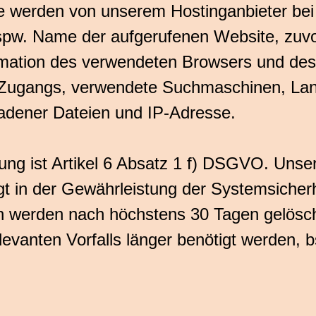
 werden von unserem Hostinganbieter bei j
 bspw. Name der aufgerufenen Website, zuvo
rmation des verwendeten Browsers und des
 Zugangs, verwendete Suchmaschinen, Land
dener Dateien und IP-Adresse.
ung ist Artikel 6 Absatz 1 f) DSGVO. Unser
gt in der Gewährleistung der Systemsicherh
n werden nach höchstens 30 Tagen gelöscht
elevanten Vorfalls länger benötigt werden, 